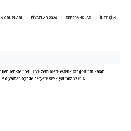
N GRUPLARI
FIYATLAR 2026
REFERANSLAR
İLETIŞIM
nilen renkte üretilir ve zeminlere estetik bir görüntü katar.
ir. Adıyaman içinde heryere sevkiyatımız vardır.