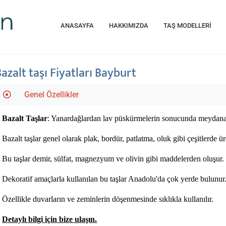
ANASAYFA
HAKKIMIZDA
TAŞ MODELLERİ
Bazalt taşı Fiyatları Bayburt
Genel Özellikler
Bazalt Taşlar
: Yanardağlardan lav püskürmelerin sonucunda meydana gel
Bazalt taşlar genel olarak plak, bordür, patlatma, oluk gibi çeşitlerde üre
Bu taşlar demir, sülfat, magnezyum ve olivin gibi maddelerden oluşur. 
Dekoratif amaçlarla kullanılan bu taşlar Anadolu'da çok yerde bulunur. 
Özellikle duvarların ve zeminlerin döşenmesinde sıklıkla kullanılır.
Detaylı bilgi için bize ulaşın.