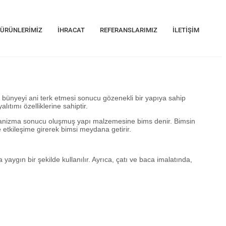
ÜRÜNLERIMIZ
İHRACAT
REFERANSLARIMIZ
İLETIŞIM
 bünyeyi ani terk etmesi sonucu gözenekli bir yapıya sahip
ıtımı özelliklerine sahiptir.
lkanizma sonucu oluşmuş yapı malzemesine bims denir. Bimsin
etkileşime girerek bimsi meydana getirir.
a yaygın bir şekilde kullanılır. Ayrıca, çatı ve baca imalatında,