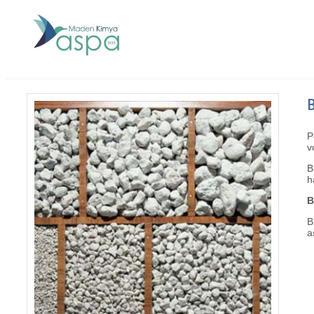
P
v
B
h
B
B
a