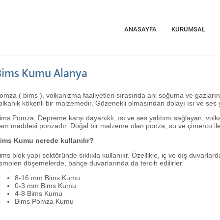
ANASAYFA
KURUMSAL
Bims Kumu Alanya
omza ( bims ), volkanizma faaliyetleri sırasında ani soğuma ve gazların
olkanik kökenli bir malzemedir. Gözenekli olmasından dolayı ısı ve ses yal
ims Pomza, Depreme karşı dayanıklı, ısı ve ses yalıtımı sağlayan, vo
am maddesi ponzadır. Doğal bir malzeme olan ponza, su ve çimento ile 
ims Kumu nerede kullanılır?
ims blok yapı sektöründe sıklıkla kullanılır. Özellikle, iç ve dış duvarlard
smolen döşemelerde, bahçe duvarlarında da tercih edilirler.
8-16 mm Bims Kumu
0-3 mm Bims Kumu
4-8 Bims Kumu
Bims Pomza Kumu