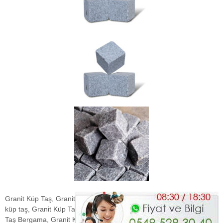
Granit Küp Taş, Granit Küp Taş m2 Fiyatları, Görme Engelliler için
küp taş, Granit Küp Taş Pozu, Granit Küp Taş Fiyatları, Granit Küp
Taş Bergama, Granit Küp Taş Ölçüleri, 10×10 Küp Taş Fiyatları