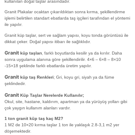
kullanılan doğal taşlar arasındadır.
Granit Plakalar ocaktan çıkarıldıktan sonra kırma, şekillendirme
işlemi belirtilen standart ebatlarda taş işçileri tarafından el yöntemi
ile yapılır.
Granit küp taşlar, sert ve sağlam yapısı, koyu tonda görüntüsü ile
dikkat çeker. Doğal yapısı itibarı ile sağlıklıdır.
Granit
küp taşları
, farklı boyutlarda kesilir ya da kırılır. Daha
sonra uygulama alanına göre şekillendirilir. 4×6 – 6×8 – 8×10
-15×18 şeklinde farklı ebatlarda üretim yapılır.
Granit
küp taş Renkleri
; Gri, koyu gri, siyah ya da füme
şeklindedir.
Granit
Küp Taşlar Nerelerde Kullanılır;
Okul, site, hastane, kaldırım, apartman ya da yürüyüş yolları gibi
çok yaygın kullanım alanları vardır.
1 ton g
ranit
küp taş kaç M2?
1 M2 de 10×20 kırma taşlar 1 ton ile yaklaşık 2.8-3,1 m2 yer
döşemektedir.