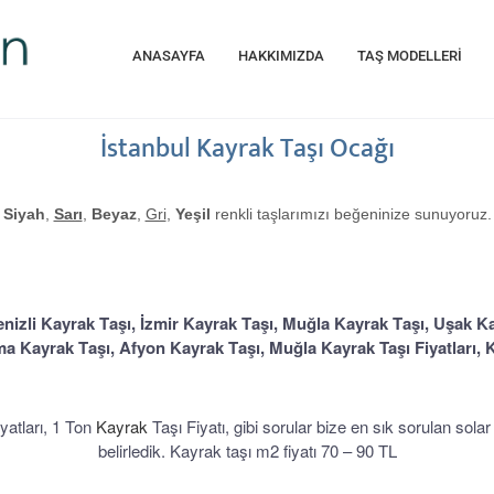
ANASAYFA
HAKKIMIZDA
TAŞ MODELLERİ
İstanbul Kayrak Taşı Ocağı
Siyah
,
Sarı
,
Beyaz
,
Gri
,
Yeşil
renkli taşlarımızı beğeninize sunuyoruz.
Siyah Ebatlı Kayrak Taşı
Yeşil Kahve Kayrak Taşı
Sarı Kahve Kayrak Taşı
Sarı Beyaz Kayrak Taşı
Sarı Siyah Kayrak Taşı
Gri Ebatlı Kayrak Taşı
Yeşil Gri Kayrak Taşı
Bordum Kayrak Taşı
Sarı Gri Kayrak Taşı
Denizli Kayrak Taşı
Zemin Kayrak Taşı
Beyaz Kayrak Taşı
Zemin Kayrak Taşı
Ebatlı Kayrak Taşı
Ebatlı Kayrak Taşı
Siyah Kayrak Taşı
Siyah Kayrak Taşı
Sivas Kayrak Taşı
Yeşil Kayrak Taşı
Yeşil Kayrak Taşı
İzmir Kayrak Taşı
Sarı Kayrak Taşı
Sarı Kayrak Taşı
Sarı Kayrak Taşı
Sarı Kayrak Taşı
Gri Kayrak Taşı
izli Kayrak Taşı, İzmir Kayrak Taşı, Muğla Kayrak Taşı, Uşak Ka
ma Kayrak Taşı, Afyon Kayrak Taşı
, Muğla Kayrak Taşı Fiyatları, 
atları,
1 Ton
Kayrak
Taşı Fiyatı, gibi sorular bize en sık sorulan solar 
belirledik.
Kayrak taşı m2 fiyatı 70 – 90 TL