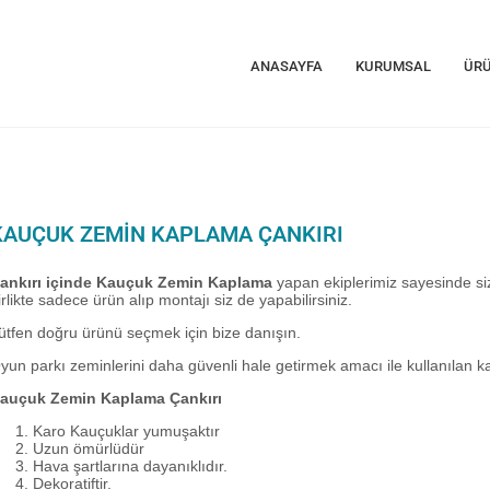
ANASAYFA
KURUMSAL
ÜRÜ
KAUÇUK ZEMIN KAPLAMA ÇANKIRI
ankırı içinde Kauçuk Zemin Kaplama
yapan ekiplerimiz sayesinde siz
irlikte sadece ürün alıp montajı siz de yapabilirsiniz.
ütfen doğru ürünü seçmek için bize danışın.
yun parkı zeminlerini daha güvenli hale getirmek amacı ile kullanılan
auçuk Zemin Kaplama Çankırı
Karo Kauçuklar yumuşaktır
Uzun ömürlüdür
Hava şartlarına dayanıklıdır.
Dekoratiftir.