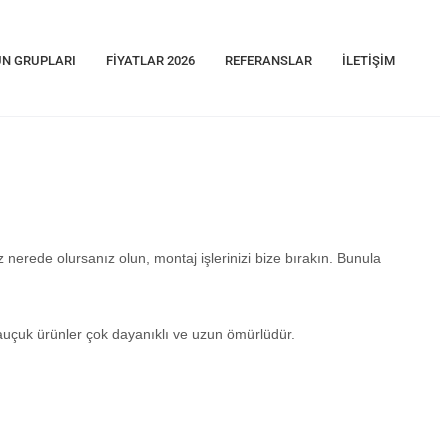
N GRUPLARI
FIYATLAR 2026
REFERANSLAR
İLETIŞIM
 nerede olursanız olun, montaj işlerinizi bize bırakın. Bunula
 kauçuk ürünler çok dayanıklı ve uzun ömürlüdür.