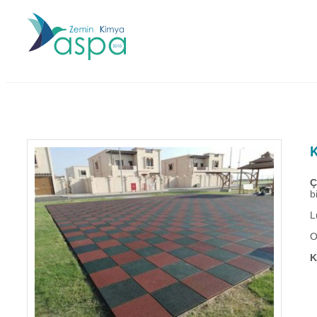
Ç
b
L
O
K