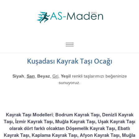
Kuşadası Kayrak Taşı Ocağı
Siyah
,
Sarı
,
Beyaz
,
Gri
,
Yeşil
renkli taşlarımızı beğeninize
sunuyoruz.
Siyah Ebatlı Kayrak Taşı
Yeşil Kahve Kayrak Taşı
Sarı Kahve Kayrak Taşı
Sarı Beyaz Kayrak Taşı
Sarı Siyah Kayrak Taşı
Gri Ebatlı Kayrak Taşı
Yeşil Gri Kayrak Taşı
Bordum Kayrak Taşı
Sarı Gri Kayrak Taşı
Denizli Kayrak Taşı
Zemin Kayrak Taşı
Beyaz Kayrak Taşı
Zemin Kayrak Taşı
Ebatlı Kayrak Taşı
Ebatlı Kayrak Taşı
Siyah Kayrak Taşı
Siyah Kayrak Taşı
Sivas Kayrak Taşı
Yeşil Kayrak Taşı
Yeşil Kayrak Taşı
İzmir Kayrak Taşı
Sarı Kayrak Taşı
Sarı Kayrak Taşı
Sarı Kayrak Taşı
Sarı Kayrak Taşı
Gri Kayrak Taşı
Kayrak Taşı Modelleri
;
Bodrum Kayrak Taşı, Denizli Kayrak
Taşı, İzmir Kayrak Taşı, Muğla Kayrak Taşı, Uşak Kayrak Taşı
olarak dört farklı olcaktan Döşemelik Kayrak Taşı, Ebatlı
Kayrak Taşı, Kaplama Kayrak Taşı, Afyon Kayrak Taşı
, Muğla