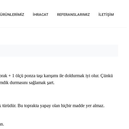
ÜRÜNLERIMIZ
İHRACAT
REFERANSLARIMIZ
İLETIŞIM
rak + 1 ölçü ponza taşı karışımı ile doldurmak iyi olur. Çünkü
dimdik durmasını sağlamak şart.
k türüdür. Bu toprakta yapay olan hiçbir madde yer almaz.
ın.