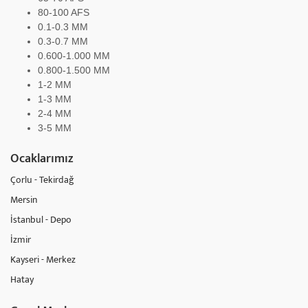
80-100 AFS
0.1-0.3 MM
0.3-0.7 MM
0.600-1.000 MM
0.800-1.500 MM
1-2 MM
1-3 MM
2-4 MM
3-5 MM
Ocaklarımız
Çorlu - Tekirdağ
Mersin
İstanbul - Depo
İzmir
Kayseri - Merkez
Hatay