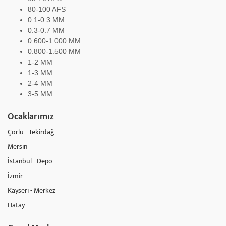
80-100 AFS
0.1-0.3 MM
0.3-0.7 MM
0.600-1.000 MM
0.800-1.500 MM
1-2 MM
1-3 MM
2-4 MM
3-5 MM
Ocaklarımız
Çorlu - Tekirdağ
Mersin
İstanbul - Depo
İzmir
Kayseri - Merkez
Hatay