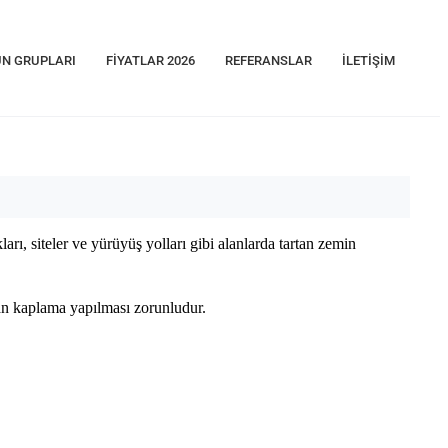
N GRUPLARI
FIYATLAR 2026
REFERANSLAR
İLETIŞIM
rı, siteler ve yürüyüş yolları gibi alanlarda tartan zemin
tan kaplama yapılması zorunludur.