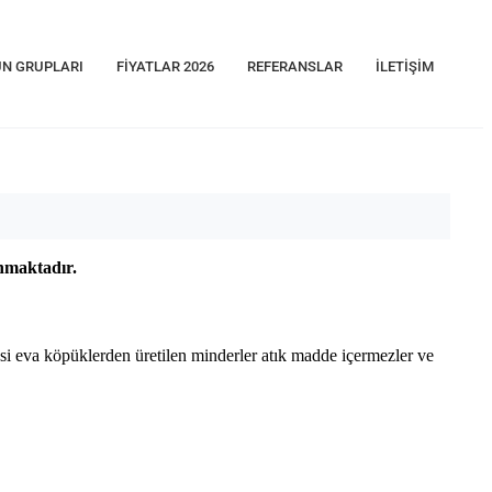
N GRUPLARI
FIYATLAR 2026
REFERANSLAR
İLETIŞIM
unmaktadır.
i eva köpüklerden üretilen minderler atık madde içermezler ve