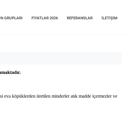
N GRUPLARI
FIYATLAR 2026
REFERANSLAR
İLETIŞIM
unmaktadır.
i eva köpüklerden üretilen minderler atık madde içermezler ve