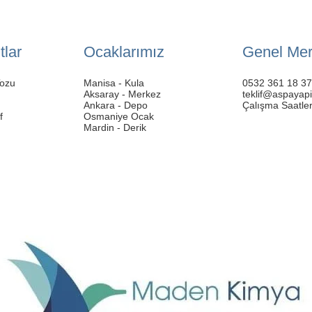
tlar
Ocaklarımız
Genel Me
Tozu
Manisa - Kula
0532 361 18 37
Aksaray - Merkez
teklif@aspayap
Ankara - Depo
Çalışma Saatler
f
Osmaniye Ocak
Mardin - Derik