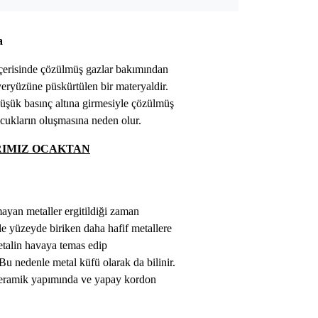
a
erisinde çözülmüş gazlar bakımından
eryüzüne püskürtülen bir materyaldir.
şük basınç altına girmesiyle çözülmüş
cukların oluşmasına neden olur.
RIMIZ OCAKTAN
ayan metaller ergitildiği zaman
e yüzeyde biriken daha hafif metallere
metalin havaya temas edip
Bu nedenle metal küfü olarak da bilinir.
eramik yapımında ve yapay kordon