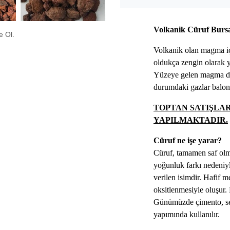
Volkanik Cüruf Burs
e Ol.
Volkanik olan magma iç
oldukça zengin olarak y
Yüzeye gelen magma dü
durumdaki gazlar balon
TOPTAN SATIŞLA
YAPILMAKTADIR.
Cüruf ne işe yarar?
Cüruf, tamamen saf olm
yoğunluk farkı nedeniyl
verilen isimdir. Hafif 
oksitlenmesiyle oluşur. 
Günümüzde çimento, s
yapımında kullanılır.