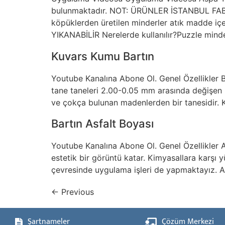
bulunmaktadır. NOT: ÜRÜNLER İSTANBUL FABR
köpüklerden üretilen minderler atık madde içe
YIKANABİLİR Nerelerde kullanılır?Puzzle minde
Kuvars Kumu Bartın
Youtube Kanalına Abone Ol. Genel Özellikler 
tane taneleri 2.00-0.05 mm arasında değişen k
ve çokça bulunan madenlerden bir tanesidir. K
Bartın Asfalt Boyası
Youtube Kanalına Abone Ol. Genel Özellikler As
estetik bir görüntü katar. Kimyasallara karşı y
çevresinde uygulama işleri de yapmaktayız. Asf
←
Previous
Şartnameler
Çözüm Merkezi