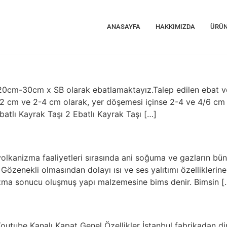
ANASAYFA
HAKKIMIZDA
ÜRÜN
20cm-30cm x SB olarak ebatlamaktayız.Talep edilen ebat ve
n 0-2 cm ve 2-4 cm olarak, yer döşemesi içinse 2-4 ve 4/6 cm
Ebatlı Kayrak Taşı 2 Ebatlı Kayrak Taşı […]
lkanizma faaliyetleri sırasında ani soğuma ve gazların bün
Gözenekli olmasından dolayı ısı ve ses yalıtımı özellikleri
anizma sonucu oluşmuş yapı malzemesine bims denir. Bimsin [
be Kanalı Kapat Genel Özellikler İstanbul fabrikadan dire