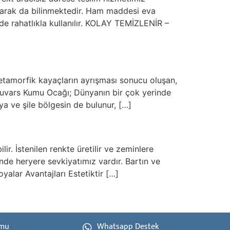
rak da bilinmektedir. Ham maddesi eva
nde rahatlıkla kullanılır. KOLAY TEMİZLENİR –
etamorfik kayaçların ayrışması sonucu oluşan,
 Kuvars Kumu Ocağı; Dünyanın bir çok yerinde
a ve şile bölgesin de bulunur, […]
r. İstenilen renkte üretilir ve zeminlere
çinde heryere sevkiyatımız vardır. Bartın ve
alar Avantajları Estetiktir […]
rmu
Whatsapp Destek