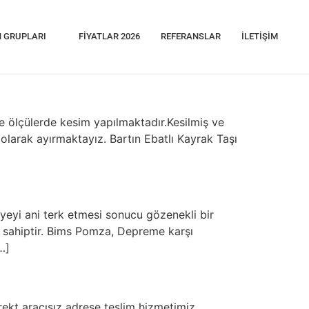
 GRUPLARI
FIYATLAR 2026
REFERANSLAR
İLETIŞIM
 ölçülerde kesim yapılmaktadır.Kesilmiş ve
 olarak ayırmaktayız. Bartın Ebatlı Kayrak Taşı
yeyi ani terk etmesi sonucu gözenekli bir
ne sahiptir. Bims Pomza, Depreme karşı
…]
kt aracısız adrese teslim hizmetimiz