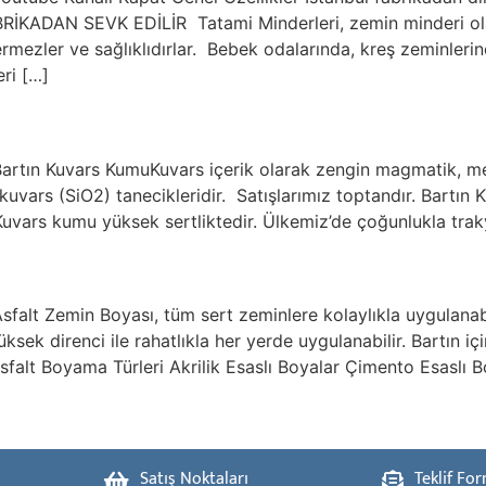
İKADAN SEVK EDİLİR Tatami Minderleri, zemin minderi ola
rmezler ve sağlıklıdırlar. Bebek odalarında, kreş zeminleri
ri […]
Bartın Kuvars KumuKuvars içerik olarak zengin magmatik, m
uvars (SiO2) tanecikleridir. Satışlarımız toptandır. Bartın
uvars kumu yüksek sertliktedir. Ülkemiz’de çoğunlukla traky
falt Zemin Boyası, tüm sert zeminlere kolaylıkla uygulanabili
üksek direnci ile rahatlıkla her yerde uygulanabilir. Bartın i
alt Boyama Türleri Akrilik Esaslı Boyalar Çimento Esaslı Boy
Satış Noktaları
Teklif Fo