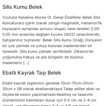
Silis Kumu Belek
Youtube Kanalına Abone Ol. Genel Özellikler Belek Silis
KumuKuvars içerik olarak zengin magmatik, metamorfik
kayaçların ayrışması sonucu oluşan, tane taneleri 2.00-
0.05 mm arasında değişen kuvars (SiO2) tanecikleridir.
Satışlarımız toptandır. Belek Silis Kumu Ocağı; Dünyanın
bir çok yerinde ve çokça bulunan madenlerden bir
tanesidir. Silis kumu yüksek sertliktedir. Ülkemiz’de
çoğunlukla trakya ve şile bölgesin de bulunur,
madenlerin […]
Ebatlı Kayrak Taşı Belek
Ebatlı kayrak taşlarımız genelde 10cm-15cm-20cm-
30cm x SB olarak ebatlamaktayız.Talep edilen ebat ve
ölçülerde kesim yapılmaktadır.Kesilmiş ve tasarımlı
ürünlerimizin kalınlıkları duvar için 0-2 cm ve 2-4 cm
olarak, yer döşemesi içinse 2-4 ve 4/6 cm olarak