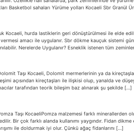
lanılır. Özellikle halı sahalarda, park zeminlerinde ve yürüme
kları Basketbol sahaları Yürüme yolları Kocaeli Sbr Granül Ü
Kocaeli, hurda lastiklerin geri dönüştürülmesi ile elde ed
lik vermesi amacı ile uygulanır. Sbr dökme kauçuk sistemi 
nılabilir. Nerelerde Uygulanır? Esneklik istenen tüm zeminl
Dolomit Taşı Kocaeli, Dolomit mermerlerinin ya da kireçtaş
şimi açısından kireçtaşları ile ilişkisi olup, yanalda ve düşe
acılar tarafından teorik bileşim baz alınarak şu şekilde […]
omza Taşı KocaeliPomza malzemesi farklı minerallerden oluş
dilir. Bir çok farklı alanda kullanımı yaygındır. Fidan dikme
ışımı ile doldurmak iyi olur. Çünkü ağaç fidanlarını […]