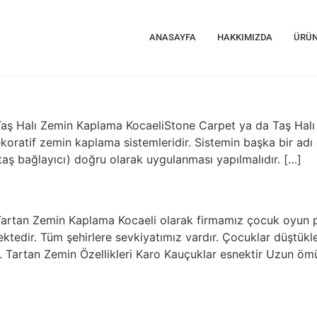
ANASAYFA
HAKKIMIZDA
ÜRÜN
Taş Halı Zemin Kaplama KocaeliStone Carpet ya da Taş Halı 
len dekoratif zemin kaplama sistemleridir. Sistemin başka bir
(taş bağlayıcı) doğru olarak uygulanması yapılmalıdır. […]
artan Zemin Kaplama Kocaeli olarak firmamız çocuk oyun park
tedir. Tüm şehirlere sevkiyatımız vardır. Çocuklar düştükl
 Tartan Zemin Özellikleri Karo Kauçuklar esnektir Uzun ömür