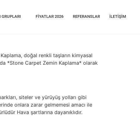
 GRUPLARI
FIYATLAR 2026
REFERANSLAR
İLETIŞIM
Kaplama, doğal renkli taşların kimyasal
 adı da *Stone Carpet Zemin Kaplama* olarak
ları, siteler ve yürüyüş yolları gibi
erinde onlara zarar gelmemesi amacı ile
lüdür Hava şartlarına dayanıklıdır.