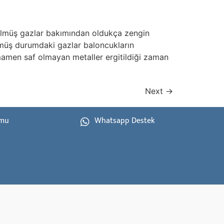
zülmüş gazlar bakımından oldukça zengin
lmüş durumdaki gazlar baloncukların
men saf olmayan metaller ergitildiği zaman
Next
→
rmu
Whatsapp Destek