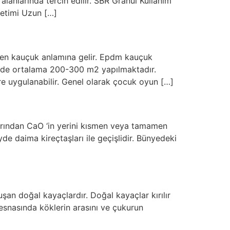
 alanlarında tercih edilir. SBR Granül Kullanım
retimi Uzun […]
ilen kauçuk anlamına gelir. Epdm kauçuk
günde ortalama 200-300 m2 yapılmaktadır.
ere uygulanabilir. Genel olarak çocuk oyun […]
larından CaO ‘in yerini kısmen veya tamamen
yde daima kireçtaşları ile geçişlidir. Bünyedeki
an doğal kayaçlardır. Doğal kayaçlar kırılır
 esnasında köklerin arasını ve çukurun