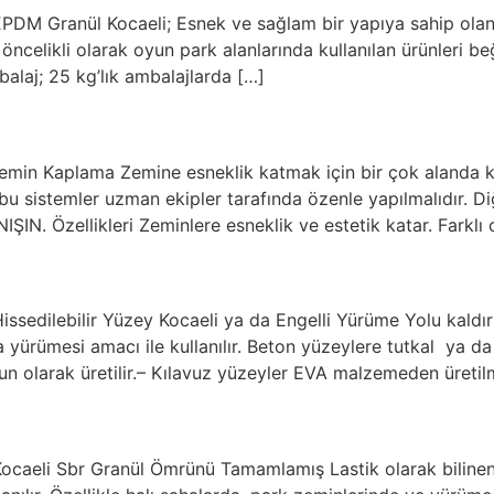
EPDM Granül Kocaeli; Esnek ve sağlam bir yapıya sahip olan
n öncelikli olarak oyun park alanlarında kullanılan ürünleri b
alaj; 25 kg’lık ambalajlarda […]
in Kaplama Zemine esneklik katmak için bir çok alanda kul
u sistemler uzman ekipler tarafında özenle yapılmalıdır. Diğe
 Özellikleri Zeminlere esneklik ve estetik katar. Farklı or
ssedilebilir Yüzey Kocaeli ya da Engelli Yürüme Yolu kaldırı
 yürümesi amacı ile kullanılır. Beton yüzeylere tutkal ya da d
 olarak üretilir.– Kılavuz yüzeyler EVA malzemeden üretilm
ocaeli Sbr Granül Ömrünü Tamamlamış Lastik olarak bilinen 