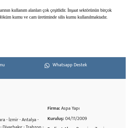
rının kullanım alanları çok çeşitlidir. İnşaat sektörünün birçok
, döküm kumu ve cam üretiminde silis kumu kullanılmaktadır.
rmu
Whatsapp Destek
Firma:
Aspa Yapı
Kuruluş:
04/11/2009
ra - İzmir - Antalya -
- Diyarbakır - Trabzon -