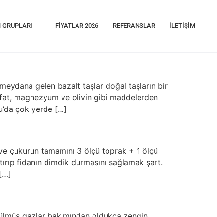
 GRUPLARI
FIYATLAR 2026
REFERANSLAR
İLETIŞIM
eydana gelen bazalt taşlar doğal taşların bir
 sülfat, magnezyum ve olivin gibi maddelerden
lu’da çok yerde […]
ve çukurun tamamını 3 ölçü toprak + 1 ölçü
stırıp fidanın dimdik durmasını sağlamak şart.
[…]
zülmüş gazlar bakımından oldukça zengin