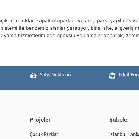
ık otoparklar, kapalı otoparklar ve araç parkı yapılmak iste
istemi ile benzersiz alanlar yaratıyor, bina, site, alışveriş 
boyama hizmetlerimizde epoksi uygulamalar yaparak, zeminle
Satış Noktaları
Teklif Fo
Projeler
Şubeler
Çocuk Parkları
İstanbul - Anka