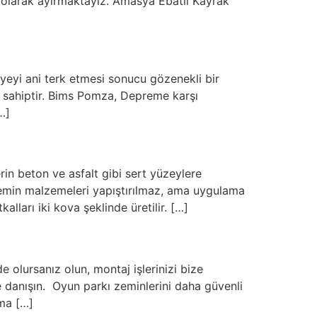
m olarak ayırmaktayız. Amasya Ebatlı Kayrak
yeyi ani terk etmesi sonucu gözenekli bir
ne sahiptir. Bims Pomza, Depreme karşı
…]
n beton ve asfalt gibi sert yüzeylere
 zemin malzemeleri yapıştırılmaz, ama uygulama
kalları iki kova şeklinde üretilir. […]
lursanız olun, montaj işlerinizi bize
ze danışın. Oyun parkı zeminlerini daha güvenli
ma […]