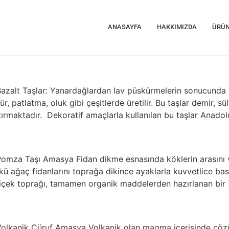
ANASAYFA
HAKKIMIZDA
ÜRÜN
Bazalt Taşlar: Yanardağlardan lav püskürmelerin sonucunda m
dür, patlatma, oluk gibi çeşitlerde üretilir. Bu taşlar demir,
rtırmaktadır. Dekoratif amaçlarla kullanılan bu taşlar Anado
Pomza Taşı Amasya Fidan dikme esnasında köklerin arasını 
nkü ağaç fidanlarını toprağa dikince ayaklarla kuvvetlice ba
k toprağı, tamamen organik maddelerden hazırlanan bir 
 Volkanik Cüruf Amasya Volkanik olan magma içerisinde çö