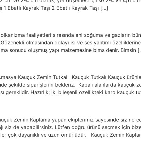
in 0-2 cm ve 2-4 cm olarak, yer döşemesi içinse 2-4 ve 4/6 c
̧ı 1 Ebatlı Kayrak Taşı 2 Ebatlı Kayrak Taşı […]
lkanizma faaliyetleri sırasında ani soğuma ve gazların bün
Gözenekli olmasından dolayı ısı ve ses yalıtımı özellikleri
anizma sonucu oluşmuş yapı malzemesine bims denir. Bimsin [
Amasya Kauçuk Zemin Tutkalı Kauçuk Tutkalı Kauçuk ürünleri
ende şekilde siparişlerini bekleriz. Kapalı alanlarda kauçuk
sı gereklidir. Hazırlık; İki bileşenli özellikteki karo kauçuk tut
çuk Zemin Kaplama yapan ekiplerimiz sayesinde siz nerede o
ajı siz de yapabilirsiniz. Lütfen doğru ürünü seçmek için bi
ünler çok dayanıklı ve uzun ömürlüdür. Kauçuk Zemin Kapla